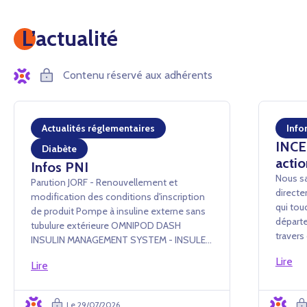
L’actualité
Contenu réservé aux adhérents
Actualités réglementaires
Info
INCEN
Diabète
actio
Infos PNI
Nous sa
Parution JORF - Renouvellement et
directe
modification des conditions d'inscription
qui tou
de produit Pompe à insuline externe sans
départe
tubulure extérieure OMNIPOD DASH
traver
INSULIN MANAGEMENT SYSTEM - INSULET
conséq
France SAS Arrêté du 24 juillet 2026 portant
Lire
événem
Lire
renouvellement d'inscription et
administ
modification des conditions d'i...
Le 29/07/2026