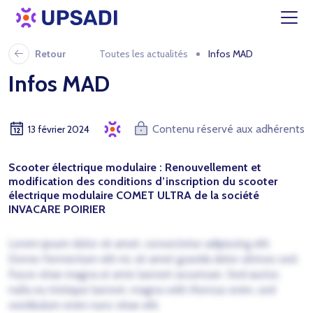
Retour
Toutes les actualités
Infos MAD
Infos MAD
Contenu réservé aux adhérents
13 février 2024
Scooter électrique modulaire : Renouvellement et
modification des conditions d’inscription du scooter
électrique modulaire COMET ULTRA de la société
INVACARE POIRIER
Lorem ipsum dolor sit amet, consectetur adipiscing elit.
Donec fermentum elit mi, sit amet gravida dolor ultrices sed.
Fusce vitae magna ut ante laoreet accumsan. Sed auctor,
nulla eu tristique laoreet, magna velit rhoncus enim, sed
vestibulum enim nunc vitae elit.