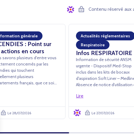
Contenu réservé aux 
nformation générale
Actualités réglementaires
CENDIES : Point sur
Respiratoire
 actions en cours
Infos RESPIRATOIRE
 savons plusieurs d'entre vous
Information de sécurité ANSM
ctement concernés par les
urgente - Dispositif Med-Stop
ndies qui touchent
inclus dans les kits de bocaux
ellement plusieurs
d'aspiration Soft Liner – Medli
rtements français, que ce soit
Absence de notice d'utilisation
avers des dommages directs ou
dispositif Med-Stop dans les ki
conséquences opérationnelles
Lire
Soft Liner L’ANSM a été informée
es événements (évacuations,
par la société Medline Industrie
etures administratives,
de la mise en œuvre d'une acti...
Le 28/07/2026
Le 27/07/2026
cultés d'accès au...