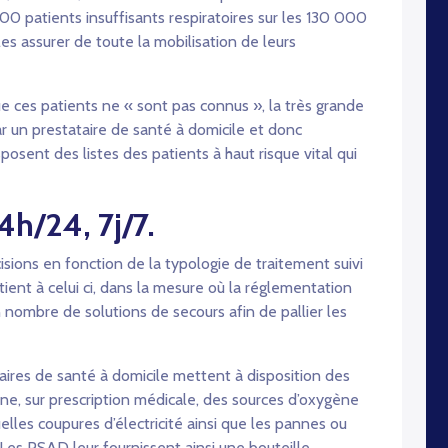
0 patients insuffisants respiratoires sur les 130 000
les assurer de toute la mobilisation de leurs
ue ces patients ne « sont pas connus », la très grande
ar un prestataire de santé à domicile et donc
sposent des listes des patients à haut risque vital qui
4h/24, 7j/7.
isions en fonction de la typologie de traitement suivi
ient à celui ci, dans la mesure où la réglementation
n nombre de solutions de secours afin de pallier les
aires de santé à domicile mettent à disposition des
ne, sur prescription médicale, des sources d’oxygène
lles coupures d’électricité ainsi que les pannes ou
. Les PSAD leur fournissent ainsi une bouteille