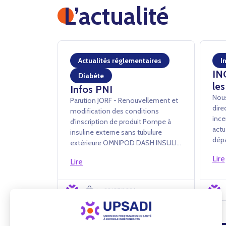
L’actualité
Actualités réglementaires
I
IN
Diabète
les
Infos PNI
Nous
Parution JORF - Renouvellement et
dire
modification des conditions
ince
d'inscription de produit Pompe à
actu
insuline externe sans tubulure
dépa
extérieure OMNIPOD DASH INSULIN
à tr
MANAGEMENT SYSTEM - INSULET
Lire
des 
Lire
France SAS Arrêté du 24 juillet 2026
de c
portant renouvellement
ferm
d'inscription et modification des
Le 29/07/2026
diffi
conditions d'i...
Toutes l'actualité