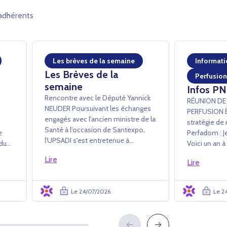
adhérents
Les brèves de la semaine
Informati
Les Brèves de la
Perfusion
semaine
Infos PN
Rencontre avec le Député Yannick
RÉUNION DE
NEUDER ­Poursuivant les échanges
PERFUSION Échanges sur la
engagés avec l'ancien ministre de la
stratégie de 
Santé à l'occasion de Santexpo,
ne
Perfadom : Je
l'UPSADI s'est entretenue à
 du
Voici un an à
l'Assemblée nationale avec Yannick
ts
public son a
Lire
Neuder afin de lui exposer plus en
Lire
Perfadom. La Commission
détail les apports des PSAD au
s LP
Perfusion de 
système de santé. L'accent a été
plusieurs rep
Le 24/07/2026
Le 2
mis...