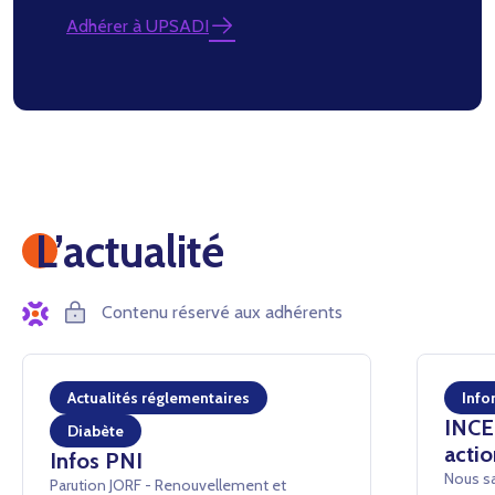
Adhérer à UPSADI
L’actualité
Contenu réservé aux adhérents
Actualités réglementaires
Info
INCEN
Diabète
actio
Infos PNI
Nous sa
Parution JORF - Renouvellement et