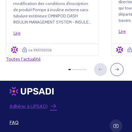
directe
modification des conditions d'inscription
qui tou
de produit Pompe à insuline externe sans
départe
tubulure extérieure OMNIPOD DASH
traver
INSULIN MANAGEMENT SYSTEM - INSULET
conséq
France SAS Arrêté du 24 juillet 2026 portant
Lire
événem
Lire
renouvellement d'inscription et
administ
modification des conditions d'i...
Le 29/07/2026
Toutes l'actualité
Adhérer à UPSADI
FAQ