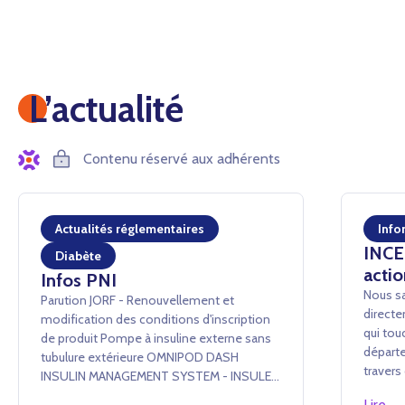
L’actualité
Contenu réservé aux adhérents
Actualités réglementaires
Info
INCEN
Diabète
actio
Infos PNI
Nous sa
Parution JORF - Renouvellement et
directe
modification des conditions d'inscription
qui tou
de produit Pompe à insuline externe sans
départe
tubulure extérieure OMNIPOD DASH
traver
INSULIN MANAGEMENT SYSTEM - INSULET
conséq
France SAS Arrêté du 24 juillet 2026 portant
Lire