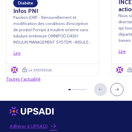
INCEN
Diabète
actio
Infos PNI
Nous sa
Parution JORF - Renouvellement et
directe
modification des conditions d'inscription
qui tou
de produit Pompe à insuline externe sans
départe
tubulure extérieure OMNIPOD DASH
traver
INSULIN MANAGEMENT SYSTEM - INSULET
conséq
France SAS Arrêté du 24 juillet 2026 portant
Lire
événem
Lire
renouvellement d'inscription et
administ
modification des conditions d'i...
Le 29/07/2026
Toutes l'actualité
Adhérer à UPSADI