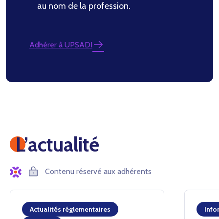
au nom de la profession.
Adhérer à UPSADI
L’actualité
Contenu réservé aux adhérents
Actualités réglementaires
Info