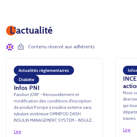
L’actualité
Contenu réservé aux adhérents
Actualités réglementaires
Info
INCEN
Diabète
actio
Infos PNI
Nous sa
Parution JORF - Renouvellement et
directe
modification des conditions d'inscription
qui tou
de produit Pompe à insuline externe sans
départe
tubulure extérieure OMNIPOD DASH
traver
INSULIN MANAGEMENT SYSTEM - INSULET
conséq
France SAS Arrêté du 24 juillet 2026 portant
Lire
événem
Lire
renouvellement d'inscription et