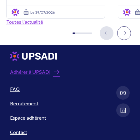
administ
modification des conditions d'i...
Le 29/07/2026
Toutes l'actualité
Adhérer à UPSADI
FAQ
Recrutement
Espace adhérent
Contact