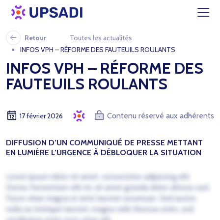
Retour
Toutes les actualités
INFOS VPH – RÉFORME DES FAUTEUILS ROULANTS
INFOS VPH – RÉFORME DES
FAUTEUILS ROULANTS
Contenu réservé aux adhérents
17 février 2026
DIFFUSION D’UN COMMUNIQUÉ DE PRESSE METTANT
EN LUMIÈRE L’URGENCE À DÉBLOQUER LA SITUATION
Lorem ipsum dolor sit amet, consectetur adipiscing elit.
Donec fermentum elit mi, sit amet gravida dolor ultrices sed.
Fusce vitae magna ut ante laoreet accumsan. Sed auctor,
nulla eu tristique laoreet, magna velit rhoncus enim, sed
vestibulum enim nunc vitae elit.