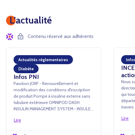
L’actualité
Contenu réservé aux adhérents
Actualités réglementaires
Info
INCEN
Diabète
actio
Infos PNI
Nous sa
Parution JORF - Renouvellement et
directe
modification des conditions d'inscription
qui tou
de produit Pompe à insuline externe sans
départe
tubulure extérieure OMNIPOD DASH
traver
INSULIN MANAGEMENT SYSTEM - INSULET
conséq
France SAS Arrêté du 24 juillet 2026 portant
Lire
événem
Lire
renouvellement d'inscription et
administ
modification des conditions d'i...