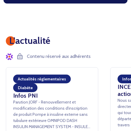
L’actualité
Contenu réservé aux adhérents
Actualités réglementaires
Info
INCEN
Diabète
actio
Infos PNI
Nous sa
Parution JORF - Renouvellement et
directe
modification des conditions d'inscription
qui tou
de produit Pompe à insuline externe sans
départe
tubulure extérieure OMNIPOD DASH
traver
INSULIN MANAGEMENT SYSTEM - INSULET