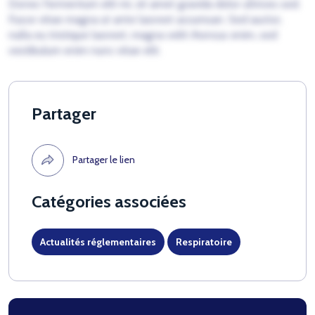
Donec fermentum elit mi, sit amet gravida dolor ultrices sed.
Fusce vitae magna ut ante laoreet accumsan. Sed auctor,
nulla eu tristique laoreet, magna velit rhoncus enim, sed
vestibulum enim nunc vitae elit.
Partager
Partager le lien
Catégories associées
Actualités réglementaires
Respiratoire