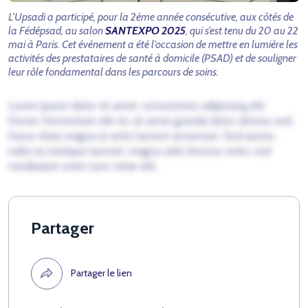
L’Upsadi a participé, pour la 2ème année consécutive, aux côtés de
la Fédépsad, au salon
SANTEXPO 2025
, qui s’est tenu du 20 au 22
mai à Paris.
Cet événement a été l’occasion de mettre en lumière les
activités des prestataires de santé à domicile (PSAD) et de souligner
leur rôle fondamental dans les parcours de soins.
Lorem ipsum dolor sit amet, consectetur adipiscing elit.
Donec fermentum elit mi, sit amet gravida dolor ultrices sed.
Fusce vitae magna ut ante laoreet accumsan. Sed auctor,
nulla eu tristique laoreet, magna velit rhoncus enim, sed
vestibulum enim nunc vitae elit.
Partager
Partager le lien