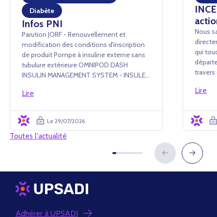
INCEN
Diabète
actio
Infos PNI
Nous sa
Parution JORF - Renouvellement et
directe
modification des conditions d'inscription
qui tou
de produit Pompe à insuline externe sans
départe
tubulure extérieure OMNIPOD DASH
traver
INSULIN MANAGEMENT SYSTEM - INSULET
conséq
France SAS Arrêté du 24 juillet 2026 portant
Lire
événem
Lire
renouvellement d'inscription et
administ
modification des conditions d'i...
Le 29/07/2026
Toutes l'actualité
Adhérer à UPSADI