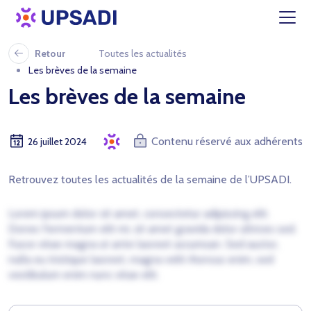
Retour
Toutes les actualités
Les brèves de la semaine
Les brèves de la semaine
Contenu réservé aux adhérents
26 juillet 2024
Retrouvez toutes les actualités de la semaine de l’UPSADI.
Lorem ipsum dolor sit amet, consectetur adipiscing elit.
Donec fermentum elit mi, sit amet gravida dolor ultrices sed.
Fusce vitae magna ut ante laoreet accumsan. Sed auctor,
nulla eu tristique laoreet, magna velit rhoncus enim, sed
vestibulum enim nunc vitae elit.