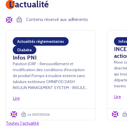
L’actualité
Contenu réservé aux adhérents
Actualités réglementaires
Info
INCEN
Diabète
actio
Infos PNI
Nous sa
Parution JORF - Renouvellement et
directe
modification des conditions d'inscription
qui tou
de produit Pompe à insuline externe sans
départe
tubulure extérieure OMNIPOD DASH
traver
INSULIN MANAGEMENT SYSTEM - INSULET
conséq
France SAS Arrêté du 24 juillet 2026 portant
Lire
événem
Lire
renouvellement d'inscription et
administ
modification des conditions d'i...
Le 29/07/2026
Toutes l'actualité