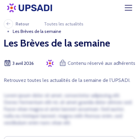
Retour
Toutes les actualités
Les Brèves de la semaine
Les Brèves de la semaine
Contenu réservé aux adhérents
3 avril 2026
Retrouvez toutes les actualités de la semaine de l’UPSADI.
Lorem ipsum dolor sit amet, consectetur adipiscing elit.
Donec fermentum elit mi, sit amet gravida dolor ultrices sed.
Fusce vitae magna ut ante laoreet accumsan. Sed auctor,
nulla eu tristique laoreet, magna velit rhoncus enim, sed
vestibulum enim nunc vitae elit.