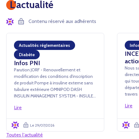
L’actualité
Contenu réservé aux adhérents
Actualités réglementaires
Info
INCEN
Diabète
actio
Infos PNI
Nous sa
Parution JORF - Renouvellement et
directe
modification des conditions d'inscription
qui tou
de produit Pompe à insuline externe sans
départe
tubulure extérieure OMNIPOD DASH
traver
INSULIN MANAGEMENT SYSTEM - INSULET
conséq
France SAS Arrêté du 24 juillet 2026 portant
Lire
événem
Lire
renouvellement d'inscription et
administ
modification des conditions d'i...
Le 29/07/2026
Toutes l'actualité