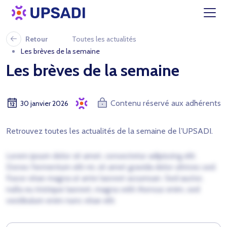
Retour
Toutes les actualités
Les brèves de la semaine
Les brèves de la semaine
Contenu réservé aux adhérents
30 janvier 2026
Retrouvez toutes les actualités de la semaine de l’UPSADI.
Lorem ipsum dolor sit amet, consectetur adipiscing elit.
Donec fermentum elit mi, sit amet gravida dolor ultrices sed.
Fusce vitae magna ut ante laoreet accumsan. Sed auctor,
nulla eu tristique laoreet, magna velit rhoncus enim, sed
vestibulum enim nunc vitae elit.