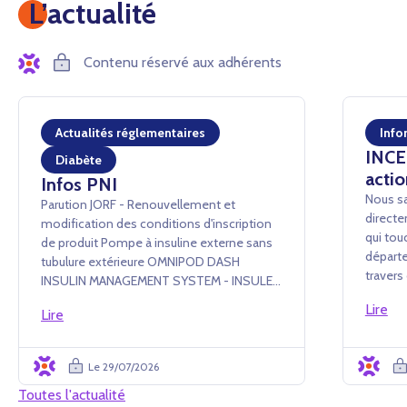
L’actualité
Contenu réservé aux adhérents
Actualités réglementaires
Info
INCEN
Diabète
actio
Infos PNI
Nous sa
Parution JORF - Renouvellement et
directe
modification des conditions d'inscription
qui tou
de produit Pompe à insuline externe sans
départe
tubulure extérieure OMNIPOD DASH
traver
INSULIN MANAGEMENT SYSTEM - INSULET
conséq
France SAS Arrêté du 24 juillet 2026 portant
Lire
événem
Lire
renouvellement d'inscription et
administ
modification des conditions d'i...
Le 29/07/2026
Toutes l'actualité