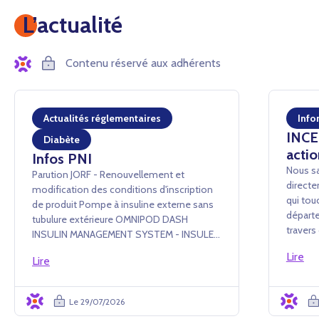
L’actualité
Contenu réservé aux adhérents
Actualités réglementaires
Info
INCEN
Diabète
actio
Infos PNI
Nous sa
Parution JORF - Renouvellement et
directe
modification des conditions d'inscription
qui tou
de produit Pompe à insuline externe sans
départe
tubulure extérieure OMNIPOD DASH
traver
INSULIN MANAGEMENT SYSTEM - INSULET
conséq
France SAS Arrêté du 24 juillet 2026 portant
Lire
événem
Lire
renouvellement d'inscription et
administ
modification des conditions d'i...
Le 29/07/2026