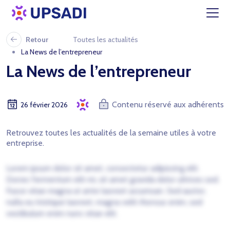
Retour
Toutes les actualités
La News de l’entrepreneur
La News de l’entrepreneur
Contenu réservé aux adhérents
26 février 2026
Retrouvez toutes les actualités de la semaine utiles à votre
entreprise.
Lorem ipsum dolor sit amet, consectetur adipiscing elit.
Donec fermentum elit mi, sit amet gravida dolor ultrices sed.
Fusce vitae magna ut ante laoreet accumsan. Sed auctor,
nulla eu tristique laoreet, magna velit rhoncus enim, sed
vestibulum enim nunc vitae elit.