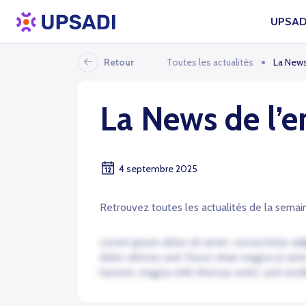
UPSAD
Retour
Toutes les actualités
La News
La News de l’e
4 septembre 2025
Retrouvez toutes les actualités de la semain
Lorem ipsum dolor sit amet, consectetur adip
dolor ultrices sed. Fusce vitae magna ut ant
laoreet, magna velit rhoncus enim, sed vesti