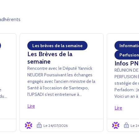
adhérents
Les brèves de la semaine
Informati
Les Brèves de la
Perfusion
semaine
Infos PN
Rencontre avec le Député Yannick
RÉUNION DE
NEUDER ­Poursuivant les échanges
PERFUSION Échanges sur la
engagés avec l'ancien ministre de la
stratégie de 
Santé à l'occasion de Santexpo,
ne
Perfadom : Je
l'UPSADI s'est entretenue à
 du
Voici un an à
l'Assemblée nationale avec Yannick
ts
public son a
Lire
Neuder afin de lui exposer plus en
Lire
Perfadom. La Commission
détail les apports des PSAD au
s LP
Perfusion de 
système de santé. L'accent a été
plusieurs rep
Le 24/07/2026
Le 2
mis...