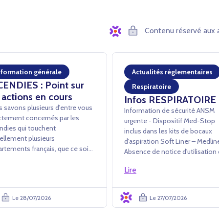
Contenu réservé aux 
nformation générale
Actualités réglementaires
CENDIES : Point sur
Respiratoire
 actions en cours
Infos RESPIRATOIRE
 savons plusieurs d'entre vous
Information de sécurité ANSM
ctement concernés par les
urgente - Dispositif Med-Stop
ndies qui touchent
inclus dans les kits de bocaux
ellement plusieurs
d'aspiration Soft Liner – Medli
rtements français, que ce soit
Absence de notice d'utilisation
avers des dommages directs ou
dispositif Med-Stop dans les ki
conséquences opérationnelles
Lire
Soft Liner L’ANSM a été informée
es événements (évacuations,
par la société Medline Industrie
etures administratives,
de la mise en œuvre d'une acti...
Le 28/07/2026
Le 27/07/2026
cultés d'accès au...