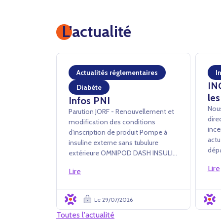
L’actualité
Actualités réglementaires
I
IN
Diabète
les
Infos PNI
Nous
Parution JORF - Renouvellement et
dire
modification des conditions
ince
d'inscription de produit Pompe à
actu
insuline externe sans tubulure
dépa
extérieure OMNIPOD DASH INSULIN
à tr
MANAGEMENT SYSTEM - INSULET
Lire
des 
Lire
France SAS Arrêté du 24 juillet 2026
de c
portant renouvellement
ferm
d'inscription et modification des
Le 29/07/2026
diffi
conditions d'i...
Toutes l'actualité