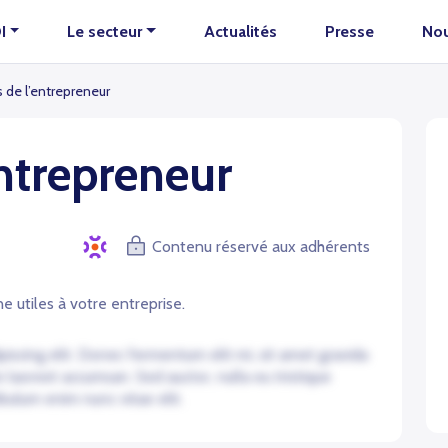
I
Le secteur
Actualités
Presse
Nou
 de l’entrepreneur
ntrepreneur
Contenu réservé aux adhérents
e utiles à votre entreprise.
iscing elit. Donec fermentum elit mi, sit amet gravida
e laoreet accumsan. Sed auctor, nulla eu tristique
bulum enim nunc vitae elit.