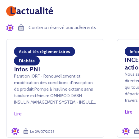
L’actualité
Contenu réservé aux adhérents
Actualités réglementaires
Info
INCEN
Diabète
actio
Infos PNI
Nous sa
Parution JORF - Renouvellement et
directe
modification des conditions d'inscription
qui tou
de produit Pompe à insuline externe sans
départe
tubulure extérieure OMNIPOD DASH
traver
INSULIN MANAGEMENT SYSTEM - INSULET
conséq
France SAS Arrêté du 24 juillet 2026 portant
Lire
événem
Lire
renouvellement d'inscription et
administ
modification des conditions d'i...
Le 29/07/2026