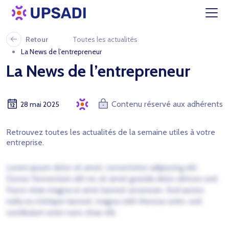
Retour
Toutes les actualités
La News de l’entrepreneur
La News de l’entrepreneur
Contenu réservé aux adhérents
28 mai 2025
Retrouvez toutes les actualités de la semaine utiles à votre
entreprise.
Lorem ipsum dolor sit amet, consectetur adipiscing elit.
Donec fermentum elit mi, sit amet gravida dolor ultrices sed.
Fusce vitae magna ut ante laoreet accumsan. Sed auctor,
nulla eu tristique laoreet, magna velit rhoncus enim, sed
vestibulum enim nunc vitae elit.