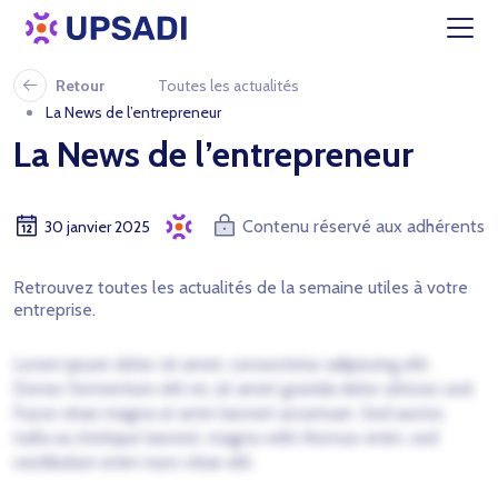
Retour
Toutes les actualités
La News de l’entrepreneur
La News de l’entrepreneur
Contenu réservé aux adhérents
30 janvier 2025
Retrouvez toutes les actualités de la semaine utiles à votre
entreprise.
Lorem ipsum dolor sit amet, consectetur adipiscing elit.
Donec fermentum elit mi, sit amet gravida dolor ultrices sed.
Fusce vitae magna ut ante laoreet accumsan. Sed auctor,
nulla eu tristique laoreet, magna velit rhoncus enim, sed
vestibulum enim nunc vitae elit.