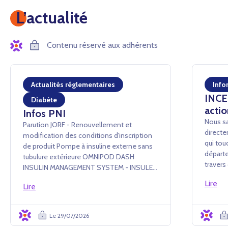
L’actualité
Contenu réservé aux adhérents
Actualités réglementaires
Info
INCEN
Diabète
actio
Infos PNI
Nous sa
Parution JORF - Renouvellement et
directe
modification des conditions d'inscription
qui tou
de produit Pompe à insuline externe sans
départe
tubulure extérieure OMNIPOD DASH
traver
INSULIN MANAGEMENT SYSTEM - INSULET
conséq
France SAS Arrêté du 24 juillet 2026 portant
Lire
événem
Lire
renouvellement d'inscription et
administ
modification des conditions d'i...
Le 29/07/2026