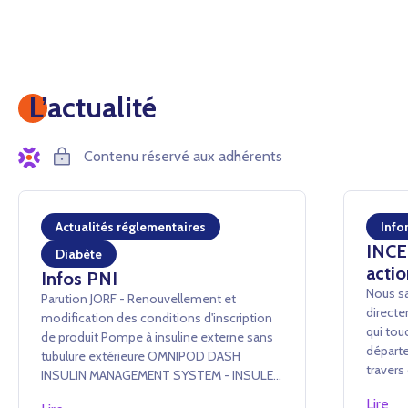
L’actualité
Contenu réservé aux adhérents
Actualités réglementaires
Info
INCEN
Diabète
actio
Infos PNI
Nous sa
Parution JORF - Renouvellement et
directe
modification des conditions d'inscription
qui tou
de produit Pompe à insuline externe sans
départe
tubulure extérieure OMNIPOD DASH
traver
INSULIN MANAGEMENT SYSTEM - INSULET
conséq
France SAS Arrêté du 24 juillet 2026 portant
Lire