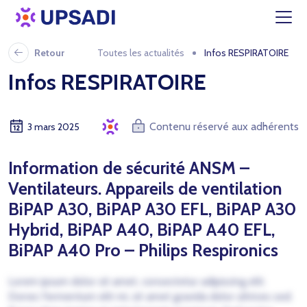
Retour
Toutes les actualités
Infos RESPIRATOIRE
Infos RESPIRATOIRE
Contenu réservé aux adhérents
3 mars 2025
Information de sécurité ANSM –
Ventilateurs.
Appareils de ventilation
BiPAP A30, BiPAP A30 EFL, BiPAP A30
Hybrid, BiPAP A40, BiPAP A40 EFL,
BiPAP A40 Pro – Philips Respironics
Lorem ipsum dolor sit amet, consectetur adipiscing elit.
Donec fermentum elit mi, sit amet gravida dolor ultrices sed.