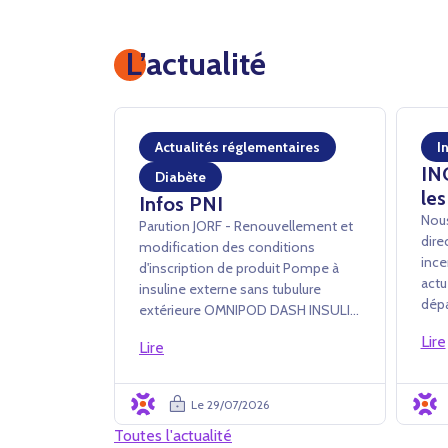
L’actualité
Actualités réglementaires
I
IN
Diabète
les
Infos PNI
Nous
Parution JORF - Renouvellement et
dire
modification des conditions
ince
d'inscription de produit Pompe à
actu
insuline externe sans tubulure
dépa
extérieure OMNIPOD DASH INSULIN
à tr
MANAGEMENT SYSTEM - INSULET
Lire
des 
Lire
France SAS Arrêté du 24 juillet 2026
de c
portant renouvellement
ferm
d'inscription et modification des
Le 29/07/2026
diffi
conditions d'i...
Toutes l'actualité