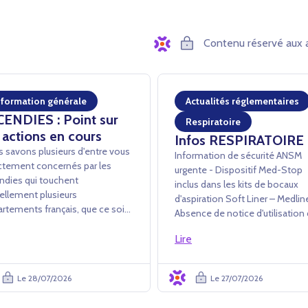
Contenu réservé aux 
nformation générale
Actualités réglementaires
CENDIES : Point sur
Respiratoire
 actions en cours
Infos RESPIRATOIRE
 savons plusieurs d'entre vous
Information de sécurité ANSM
ctement concernés par les
urgente - Dispositif Med-Stop
ndies qui touchent
inclus dans les kits de bocaux
ellement plusieurs
d'aspiration Soft Liner – Medli
rtements français, que ce soit
Absence de notice d'utilisation
avers des dommages directs ou
dispositif Med-Stop dans les ki
conséquences opérationnelles
Lire
Soft Liner L’ANSM a été informée
es événements (évacuations,
par la société Medline Industrie
etures administratives,
de la mise en œuvre d'une acti...
Le 28/07/2026
Le 27/07/2026
cultés d'accès au...