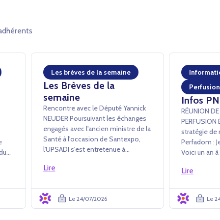
adhérents
Les brèves de la semaine
Informati
Les Brèves de la
Perfusion
semaine
Infos PN
Rencontre avec le Député Yannick
RÉUNION DE
NEUDER ­Poursuivant les échanges
PERFUSION Échanges sur la
engagés avec l'ancien ministre de la
stratégie de 
Santé à l'occasion de Santexpo,
ne
Perfadom : Je
l'UPSADI s'est entretenue à
 du
Voici un an à
l'Assemblée nationale avec Yannick
ts
public son a
Lire
Neuder afin de lui exposer plus en
Lire
Perfadom. La Commission
détail les apports des PSAD au
s LP
Perfusion de 
système de santé. L'accent a été
plusieurs rep
Le 24/07/2026
Le 2
mis...