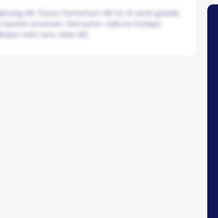
iscing elit. Donec fermentum elit mi, sit amet gravida
e laoreet accumsan. Sed auctor, nulla eu tristique
bulum enim nunc vitae elit.