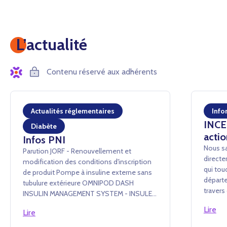
L’actualité
Contenu réservé aux adhérents
Actualités réglementaires
Info
INCEN
Diabète
actio
Infos PNI
Nous sa
Parution JORF - Renouvellement et
directe
modification des conditions d'inscription
qui tou
de produit Pompe à insuline externe sans
départe
tubulure extérieure OMNIPOD DASH
traver
INSULIN MANAGEMENT SYSTEM - INSULET
conséq
France SAS Arrêté du 24 juillet 2026 portant
Lire
événem
Lire
renouvellement d'inscription et
administ
modification des conditions d'i...