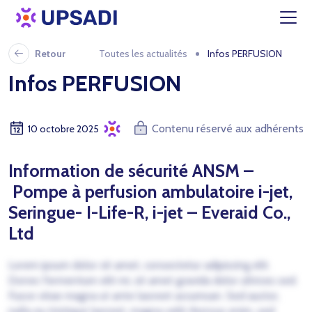
Retour
Toutes les actualités
Infos PERFUSION
Infos PERFUSION
Contenu réservé aux adhérents
10 octobre 2025
Information de sécurité ANSM –
Pompe à perfusion ambulatoire i-jet,
Seringue- I-Life-R, i-jet – Everaid Co.,
Ltd
Lorem ipsum dolor sit amet, consectetur adipiscing elit.
Donec fermentum elit mi, sit amet gravida dolor ultrices sed.
Fusce vitae magna ut ante laoreet accumsan. Sed auctor,
nulla eu tristique laoreet, magna velit rhoncus enim, sed