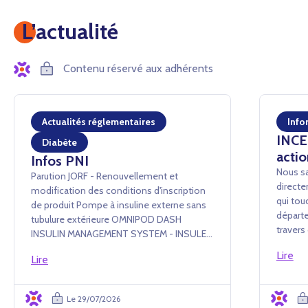
L’actualité
Contenu réservé aux adhérents
Actualités réglementaires
Info
INCEN
Diabète
actio
Infos PNI
Nous sa
Parution JORF - Renouvellement et
directe
modification des conditions d'inscription
qui tou
de produit Pompe à insuline externe sans
départe
tubulure extérieure OMNIPOD DASH
traver
INSULIN MANAGEMENT SYSTEM - INSULET
conséq
France SAS Arrêté du 24 juillet 2026 portant
Lire
événem
Lire
renouvellement d'inscription et
administ
modification des conditions d'i...
Le 29/07/2026