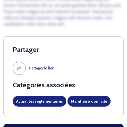
Donec fermentum elit mi, sit amet gravida dolor ultrices sed.
Fusce vitae magna ut ante laoreet accumsan. Sed auctor,
nulla eu tristique laoreet, magna velit rhoncus enim, sed
vestibulum enim nunc vitae elit.
Partager
Partager le lien
Catégories associées
Actualités réglementaires
Maintien à domicile