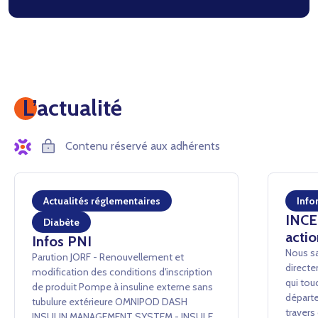
L’actualité
Contenu réservé aux adhérents
Actualités réglementaires
Info
INCEN
Diabète
actio
Infos PNI
Nous sa
Parution JORF - Renouvellement et
directe
modification des conditions d'inscription
qui tou
de produit Pompe à insuline externe sans
départe
tubulure extérieure OMNIPOD DASH
traver
INSULIN MANAGEMENT SYSTEM - INSULET