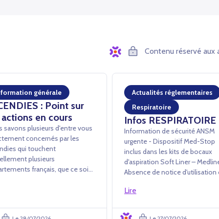
Contenu réservé aux 
nformation générale
Actualités réglementaires
CENDIES : Point sur
Respiratoire
 actions en cours
Infos RESPIRATOIRE
 savons plusieurs d'entre vous
Information de sécurité ANSM
ctement concernés par les
urgente - Dispositif Med-Stop
ndies qui touchent
inclus dans les kits de bocaux
ellement plusieurs
d'aspiration Soft Liner – Medli
rtements français, que ce soit
Absence de notice d'utilisation
avers des dommages directs ou
dispositif Med-Stop dans les ki
conséquences opérationnelles
Lire
Soft Liner L’ANSM a été informée
es événements (évacuations,
par la société Medline Industrie
etures administratives,
de la mise en œuvre d'une acti...
Le 28/07/2026
Le 27/07/2026