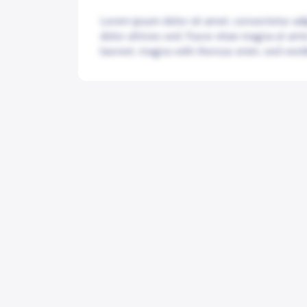
Lorem ipsum dolor sit amet, consectetur adip
dolor ultrices sed. Fusce vitae magna ut ant
laoreet, magna velit rhoncus enim, sed vesti