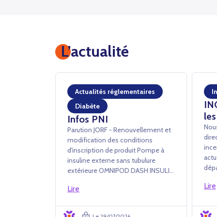
L’actualité
Actualités réglementaires
I
IN
Diabète
les
Infos PNI
Nous
Parution JORF - Renouvellement et
dire
modification des conditions
ince
d'inscription de produit Pompe à
actu
insuline externe sans tubulure
dépa
extérieure OMNIPOD DASH INSULIN
à tr
MANAGEMENT SYSTEM - INSULET
Lire
des 
Lire
France SAS Arrêté du 24 juillet 2026
de c
portant renouvellement
ferm
d'inscription et modification des
Le 29/07/2026