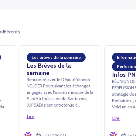
adhérents
Les brèves de la semaine
Informati
Les Brèves de la
Perfusion
semaine
Infos PN
Rencontre avec le Député Yannick
RÉUNION DE
NEUDER ­Poursuivant les échanges
PERFUSION Échanges sur la
engagés avec l'ancien ministre de la
stratégie de 
Santé à l'occasion de Santexpo,
ne
Perfadom : Je
l'UPSADI s'est entretenue à
 du
Voici un an à
l'Assemblée nationale avec Yannick
ts
public son a
Lire
Neuder afin de lui exposer plus en
Lire
Perfadom. La Commission
détail les apports des PSAD au
s LP
Perfusion de 
système de santé. L'accent a été
plusieurs rep
Le 24/07/2026
Le 2