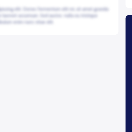
iscing elit. Donec fermentum elit mi, sit amet gravida
e laoreet accumsan. Sed auctor, nulla eu tristique
bulum enim nunc vitae elit.