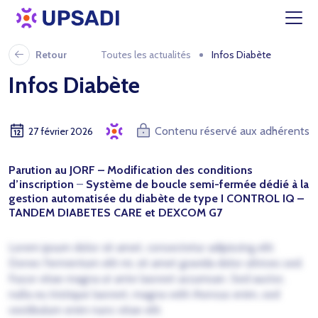
Retour
Toutes les actualités
Infos Diabète
Infos Diabète
Contenu réservé aux adhérents
27 février 2026
Parution au JORF – Modification des conditions
d’inscription
–
Système de boucle semi-fermée dédié à la
gestion automatisée du diabète de type I CONTROL IQ –
TANDEM DIABETES CARE et DEXCOM G7
Lorem ipsum dolor sit amet, consectetur adipiscing elit.
Donec fermentum elit mi, sit amet gravida dolor ultrices sed.
Fusce vitae magna ut ante laoreet accumsan. Sed auctor,
nulla eu tristique laoreet, magna velit rhoncus enim, sed
vestibulum enim nunc vitae elit.