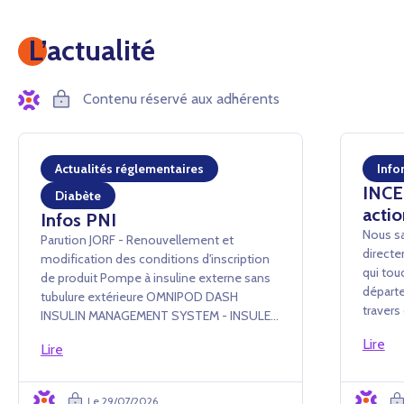
L’actualité
Contenu réservé aux adhérents
Actualités réglementaires
Info
INCEN
Diabète
actio
Infos PNI
Nous sa
Parution JORF - Renouvellement et
directe
modification des conditions d'inscription
qui tou
de produit Pompe à insuline externe sans
départe
tubulure extérieure OMNIPOD DASH
traver
INSULIN MANAGEMENT SYSTEM - INSULET
conséq
France SAS Arrêté du 24 juillet 2026 portant
Lire
événem
Lire
renouvellement d'inscription et
administ
modification des conditions d'i...
Le 29/07/2026