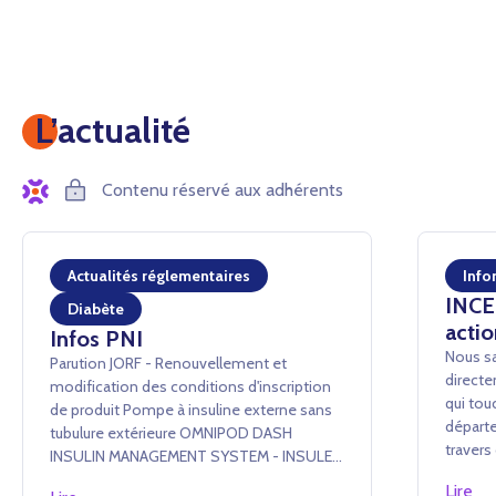
L’actualité
Contenu réservé aux adhérents
Actualités réglementaires
Info
INCEN
Diabète
actio
Infos PNI
Nous sa
Parution JORF - Renouvellement et
directe
modification des conditions d'inscription
qui tou
de produit Pompe à insuline externe sans
départe
tubulure extérieure OMNIPOD DASH
traver
INSULIN MANAGEMENT SYSTEM - INSULET
conséq
France SAS Arrêté du 24 juillet 2026 portant
Lire