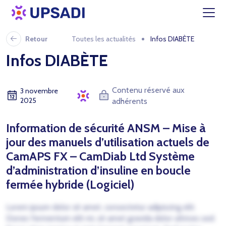
Retour
Toutes les actualités
Infos DIABÈTE
Infos DIABÈTE
Contenu réservé aux
3 novembre
2025
adhérents
Information de sécurité ANSM – Mise à
jour des manuels d’utilisation actuels de
CamAPS FX – CamDiab Ltd Système
d’administration d’insuline en boucle
fermée hybride (Logiciel)
Lorem ipsum dolor sit amet, consectetur adipiscing elit.
Donec fermentum elit mi, sit amet gravida dolor ultrices sed.