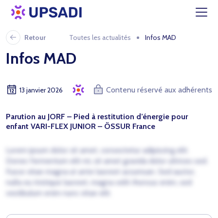
Retour
Toutes les actualités
Infos MAD
Infos MAD
Contenu réservé aux adhérents
13 janvier 2026
Parution au JORF – Pied à restitution d’énergie pour
enfant VARI-FLEX JUNIOR – ÖSSUR France
Lorem ipsum dolor sit amet, consectetur adipiscing elit.
Donec fermentum elit mi, sit amet gravida dolor ultrices sed.
Fusce vitae magna ut ante laoreet accumsan. Sed auctor,
nulla eu tristique laoreet, magna velit rhoncus enim, sed
vestibulum enim nunc vitae elit.