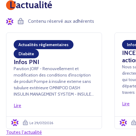
L’actualité
Contenu réservé aux adhérents
Actualités réglementaires
Info
INCEN
Diabète
actio
Infos PNI
Nous sa
Parution JORF - Renouvellement et
directe
modification des conditions d'inscription
qui tou
de produit Pompe à insuline externe sans
départe
tubulure extérieure OMNIPOD DASH
traver
INSULIN MANAGEMENT SYSTEM - INSULET
conséq
France SAS Arrêté du 24 juillet 2026 portant
Lire
événem
Lire
renouvellement d'inscription et
administ
modification des conditions d'i...
Le 29/07/2026
Toutes l'actualité