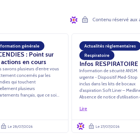
Contenu réservé aux 
nformation générale
Actualités réglementaires
CENDIES : Point sur
Respiratoire
 actions en cours
Infos RESPIRATOIRE
 savons plusieurs d'entre vous
Information de sécurité ANSM
ctement concernés par les
urgente - Dispositif Med-Stop
ndies qui touchent
inclus dans les kits de bocaux
ellement plusieurs
d'aspiration Soft Liner – Medli
rtements français, que ce soit
Absence de notice d'utilisation
avers des dommages directs ou
dispositif Med-Stop dans les ki
conséquences opérationnelles
Lire
Soft Liner L’ANSM a été informée
es événements (évacuations,
par la société Medline Industrie
etures administratives,
de la mise en œuvre d'une acti...
Le 28/07/2026
Le 27/07/2026
cultés d'accès au...