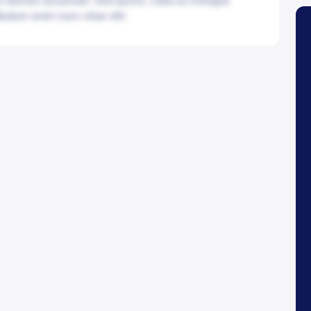
e laoreet accumsan. Sed auctor, nulla eu tristique
bulum enim nunc vitae elit.