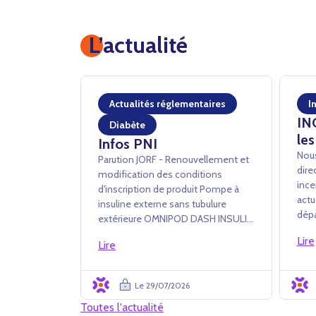
L’actualité
Actualités réglementaires
I
IN
Diabète
les
Infos PNI
Nous
Parution JORF - Renouvellement et
dire
modification des conditions
ince
d'inscription de produit Pompe à
actu
insuline externe sans tubulure
dépa
extérieure OMNIPOD DASH INSULIN
à tr
MANAGEMENT SYSTEM - INSULET
Lire
des 
Lire
France SAS Arrêté du 24 juillet 2026
de c
portant renouvellement
ferm
d'inscription et modification des
Le 29/07/2026
diffi
conditions d'i...
Toutes l'actualité