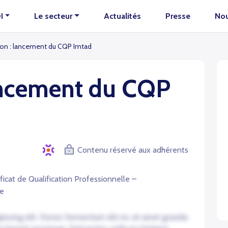
I
Le secteur
Actualités
Presse
Nou
on : lancement du CQP Imtad
ancement du CQP
Contenu réservé aux adhérents
icat de Qualification Professionnelle –
le
iscing elit. Donec fermentum elit mi, sit amet gravida