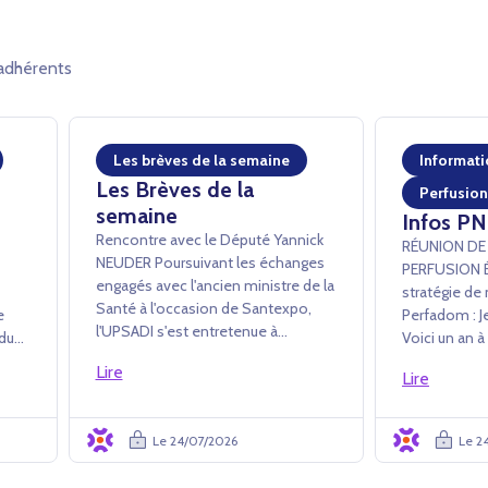
adhérents
Les brèves de la semaine
Informati
Les Brèves de la
Perfusion
semaine
Infos PN
Rencontre avec le Député Yannick
RÉUNION DE
NEUDER ­Poursuivant les échanges
PERFUSION Échanges sur la
engagés avec l'ancien ministre de la
stratégie de 
Santé à l'occasion de Santexpo,
ne
Perfadom : Je
l'UPSADI s'est entretenue à
 du
Voici un an à
l'Assemblée nationale avec Yannick
ts
public son a
Lire
Neuder afin de lui exposer plus en
Lire
Perfadom. La Commission
détail les apports des PSAD au
s LP
Perfusion de 
système de santé. L'accent a été
plusieurs rep
Le 24/07/2026
Le 2
mis...