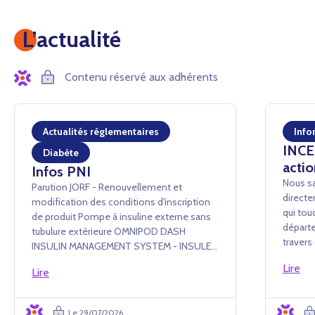
L’actualité
Contenu réservé aux adhérents
Actualités réglementaires
Info
INCEN
Diabète
actio
Infos PNI
Nous sa
Parution JORF - Renouvellement et
directe
modification des conditions d'inscription
qui tou
de produit Pompe à insuline externe sans
départe
tubulure extérieure OMNIPOD DASH
traver
INSULIN MANAGEMENT SYSTEM - INSULET
conséq
France SAS Arrêté du 24 juillet 2026 portant
Lire
événem
Lire
renouvellement d'inscription et
administ
modification des conditions d'i...
Le 29/07/2026