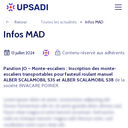
Retour
Toutes les actualités
Infos MAD
Infos MAD
Contenu réservé aux adhérents
13 juillet 2024
Parution JO – Monte-escaliers : Inscription des monte-
escaliers transportables pour fauteuil roulant manuel
ALBER SCALAMOBIL S35 et ALBER SCALAMOBIL S38
de la
société INVACARE POIRIER
Lorem ipsum dolor sit amet, consectetur adipiscing elit.
Donec fermentum elit mi, sit amet gravida dolor ultrices sed.
Fusce vitae magna ut ante laoreet accumsan. Sed auctor,
nulla eu tristique laoreet, magna velit rhoncus enim, sed
vestibulum enim nunc vitae elit.