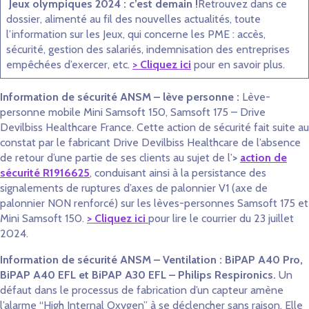
Jeux olympiques 2024 : c’est demain !
Retrouvez dans ce
dossier, alimenté au fil des nouvelles actualités, toute
l’information sur les Jeux, qui concerne les PME : accès,
sécurité, gestion des salariés, indemnisation des entreprises
empêchées d’exercer, etc.
> Cliquez ici
pour en savoir plus.
Information de sécurité ANSM – lève personne :
Lève-
personne mobile Mini Samsoft 150, Samsoft 175 – Drive
Devilbiss Healthcare France. Cette action de sécurité fait suite au
constat par le fabricant Drive Devilbiss Healthcare de l’absence
de retour d’une partie de ses clients au sujet de l’
>
action de
sécurité R1916625
, conduisant ainsi à la persistance des
signalements de ruptures d’axes de palonnier V1 (axe de
palonnier NON renforcé) sur les lèves-personnes Samsoft 175 et
Mini Samsoft 150.
> Cliquez ici
pour lire le courrier du 23 juillet
2024.
Information de sécurité ANSM – Ventilation : BiPAP A40 Pro,
BiPAP A40 EFL et BiPAP A30 EFL – Philips Respironics.
Un
défaut dans le processus de fabrication d’un capteur amène
l’alarme “High Internal Oxygen” à se déclencher sans raison. Elle