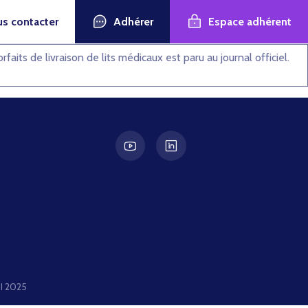
Adhérer
Espace adhérent
s contacter
orfaits de livraison de lits médicaux est paru au journal officiel.
 2025