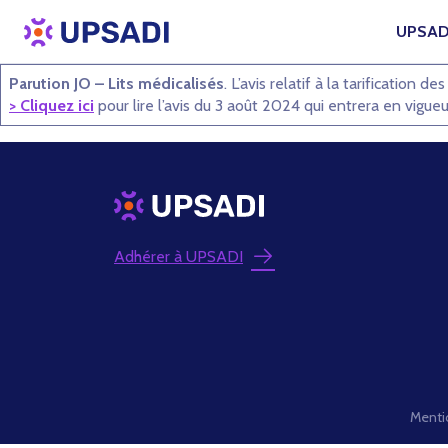
UPSAD
Parution JO – Lits médicalisés
. L’avis relatif à la tarification
> Cliquez ici
pour lire l’avis du 3 août 2024 qui entrera en vigue
Adhérer à UPSADI
Menti