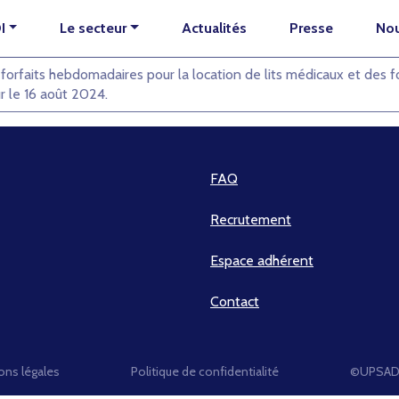
I
Le secteur
Actualités
Presse
Nou
 des forfaits hebdomadaires pour la location de lits médicaux et des f
ur le 16 août 2024.
FAQ
Recrutement
Espace adhérent
Contact
ons légales
Politique de confidentialité
©UPSADI