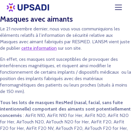
Masques avec aimants
Le 21 novembre dernier, nous vous vous communiquions les
éléments relatifs à l’information de sécurité relative aux
Masques avec aimant fabriqués par RESMED. L’ANSM vient juste
de publier
cette information
sur son site.
En effet, ces masques sont susceptibles de provoquer des
interférences magnétiques, et risquent ainsi modifier le
fonctionnement de certains implants / dispositifs médicaux ou la
position des implants fabriqués avec des matériaux
ferromagnétiques des patients ou leurs proches (situés à moins
de 150 mm).
Tous les lots de masques ResMed (nasal, facial, sans fuite
intentionnelle) comportant des aimants sont potentiellement
concernés
: AirFit N10, AirFit N10 for Her, AirFit N20, AirFit N20
for Her, AirTouch N20, AirTouch N20 for Her, AirFit F20, AirFit
F20 for Her, AirFit F20 NV, AirTouch F20, AirTouch F20 for Her,