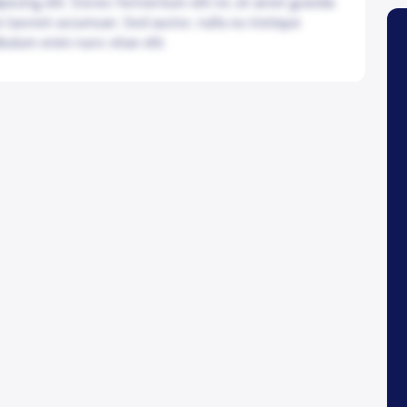
iscing elit. Donec fermentum elit mi, sit amet gravida
e laoreet accumsan. Sed auctor, nulla eu tristique
bulum enim nunc vitae elit.