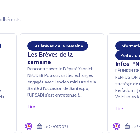
adhérents
Les brèves de la semaine
Informati
Les Brèves de la
Perfusion
semaine
Infos PN
Rencontre avec le Député Yannick
RÉUNION DE
NEUDER ­Poursuivant les échanges
PERFUSION Échanges sur la
engagés avec l'ancien ministre de la
stratégie de 
Santé à l'occasion de Santexpo,
ne
Perfadom : Je
l'UPSADI s'est entretenue à
 du
Voici un an à
l'Assemblée nationale avec Yannick
ts
public son a
Lire
Neuder afin de lui exposer plus en
Lire
Perfadom. La Commission
détail les apports des PSAD au
s LP
Perfusion de 
système de santé. L'accent a été
plusieurs rep
Le 24/07/2026
Le 2
mis...