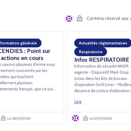
Contenu réservé aux 
nformation générale
Actualités réglementaires
CENDIES : Point sur
Respiratoire
 actions en cours
Infos RESPIRATOIRE
 savons plusieurs d'entre vous
Information de sécurité ANSM
ctement concernés par les
urgente - Dispositif Med-Stop
ndies qui touchent
inclus dans les kits de bocaux
ellement plusieurs
d'aspiration Soft Liner – Medli
rtements français, que ce soit
Absence de notice d'utilisation
avers des dommages directs ou
dispositif Med-Stop dans les ki
conséquences opérationnelles
Lire
Soft Liner L’ANSM a été informée
es événements (évacuations,
par la société Medline Industrie
etures administratives,
de la mise en œuvre d'une acti...
Le 28/07/2026
Le 27/07/2026
cultés d'accès au...