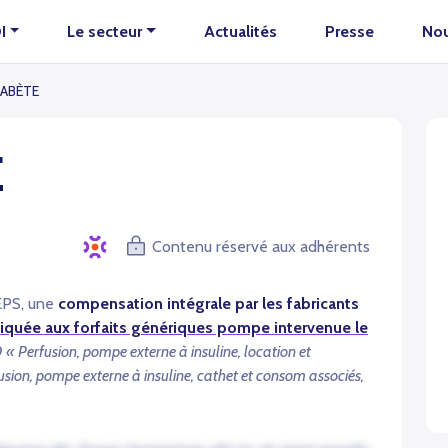
I
Le secteur
Actualités
Presse
Nou
IABÈTE
E
Contenu réservé aux adhérents
CEPS, une
compensation intégrale par les fabricants
iquée aux forfaits génériques pompe intervenue le
 « Perfusion, pompe externe à insuline, location et
fusion, pompe externe à insuline, cathet et consom associés,