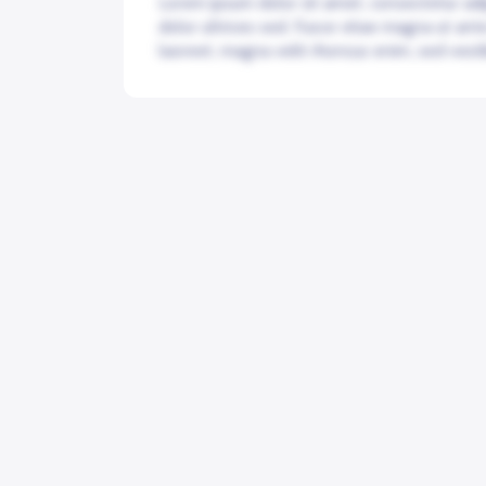
Lorem ipsum dolor sit amet, consectetur adip
dolor ultrices sed. Fusce vitae magna ut ant
laoreet, magna velit rhoncus enim, sed vesti