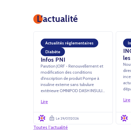
L’actualité
Actualités réglementaires
I
IN
Diabète
les
Infos PNI
Nous
Parution JORF - Renouvellement et
dire
modification des conditions
ince
d'inscription de produit Pompe à
actu
insuline externe sans tubulure
dépa
extérieure OMNIPOD DASH INSULIN
à tr
MANAGEMENT SYSTEM - INSULET
Lire
des 
Lire
France SAS Arrêté du 24 juillet 2026
de c
portant renouvellement
ferm
d'inscription et modification des
Le 29/07/2026
diffi
conditions d'i...
Toutes l'actualité