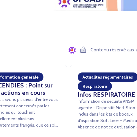
Contenu réservé aux 
nformation générale
Actualités réglementaires
CENDIES : Point sur
Respiratoire
 actions en cours
Infos RESPIRATOIRE
 savons plusieurs d’entre vous
Information de sécurité ANSM
ctement concernés par les
urgente – Dispositif Med-Stop
ndies qui touchent
inclus dans les kits de bocaux
ellement plusieurs
d’aspiration Soft Liner – Medli
rtements français, que ce soit
Absence de notice d’utilisation
avers des dommages directs ou
dispositif Med-Stop dans les ki