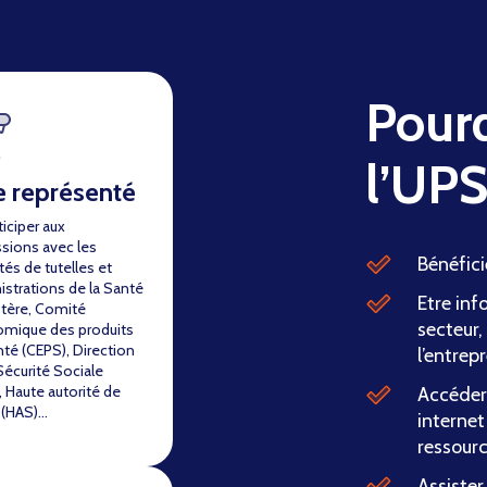
Pourq
l’UP
e représenté
ticiper aux
ssions avec les
Bénéfici
tés de tutelles et
istrations de la Santé
Etre inf
stère, Comité
secteur,
mique des produits
nté (CEPS), Direction
l’entrepr
Sécurité Sociale
 Haute autorité de
Accéder 
 (HAS)…
internet
ressour
Assister