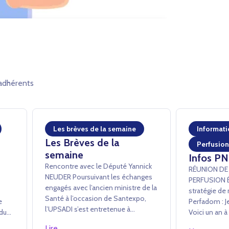
adhérents
Les brèves de la semaine
Informati
Les Brèves de la
Perfusion
semaine
Infos PN
Rencontre avec le Député Yannick
RÉUNION DE
NEUDER ­Poursuivant les échanges
PERFUSION Échanges sur la
engagés avec l’ancien ministre de la
stratégie de 
Santé à l’occasion de Santexpo,
ne
Perfadom : Je
l’UPSADI s’est entretenue à
 du
Voici un an à
l’Assemblée nationale avec Yannick
ts
public son a
Lire