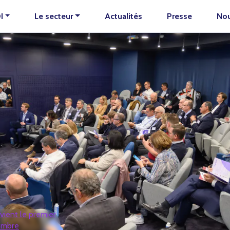
I
Le secteur
Actualités
Presse
Nou
vient le premier
ombre