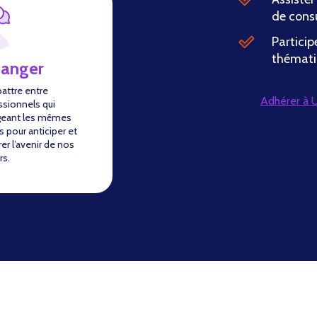
de cons
Particip
thémati
hanger
battre entre
Adhérer à
ssionnels qui
geant les mêmes
s pour anticiper et
er l’avenir de nos
rs.