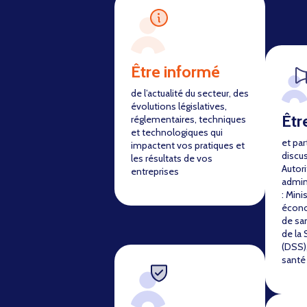
Être informé
de l’actualité du secteur, des
évolutions législatives,
Êtr
réglementaires, techniques
et technologiques qui
et par
impactent vos pratiques et
discu
les résultats de vos
Autori
entreprises
admin
: Mini
écono
de sa
de la 
(DSS),
santé