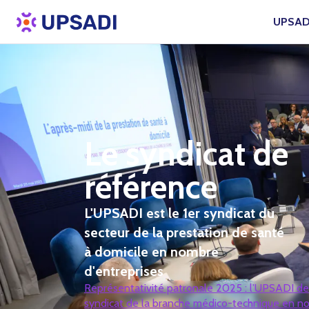
UPSAD
Le syndicat de
référence
L'UPSADI est le 1er syndicat du
secteur de la prestation de santé
à domicile en nombre
d'entreprises
Représentativité patronale 2025 : l’UPSADI de
syndicat de la branche médico-technique en n