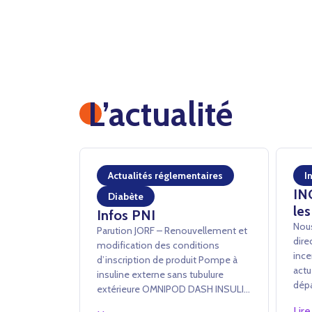
L’actualité
Actualités réglementaires
I
IN
Diabète
les
Infos PNI
Nous
Parution JORF – Renouvellement et
dire
modification des conditions
ince
d’inscription de produit Pompe à
actu
insuline externe sans tubulure
dépa
extérieure OMNIPOD DASH INSULIN
à tr
MANAGEMENT SYSTEM – INSULET
Lire