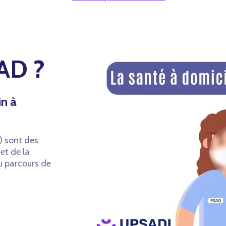
SAD ?
in à
) sont des
et de la
du parcours de