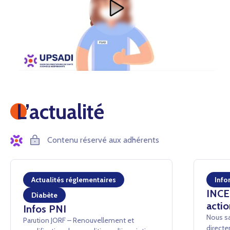
L’actualité
Contenu réservé aux adhérents
Actualités réglementaires
Info
INCEN
Diabète
actio
Infos PNI
Nous sa
Parution JORF – Renouvellement et
directe