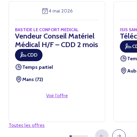
4 mai 2026
BASTIDE LE CONFORT MEDICAL
ISIS SA
Vendeur Conseil Matériel
Téléc
Médical H/F – CDD 2 mois
C
CDD
Tem
Temps partiel
Auba
Mans (72)
Voir l’offre
Toutes les offres