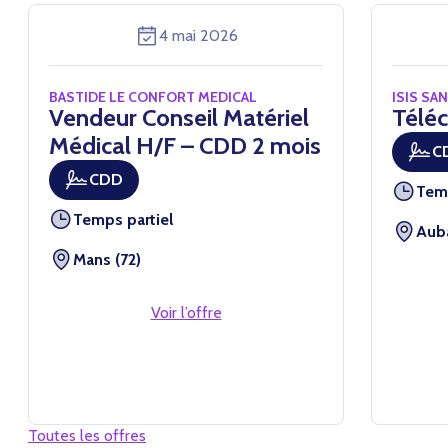
4 mai 2026
BASTIDE LE CONFORT MEDICAL
ISIS SA
Vendeur Conseil Matériel
Téléc
Médical H/F – CDD 2 mois
C
CDD
Tem
Temps partiel
Auba
Mans (72)
Voir l’offre
Toutes les offres