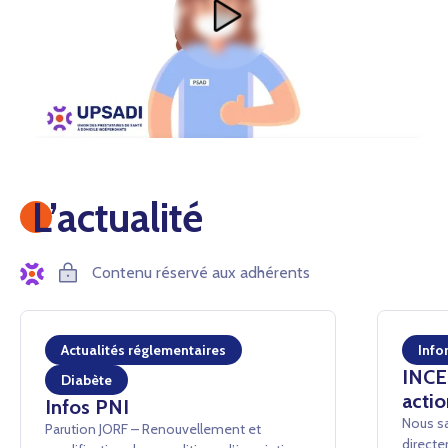
L’actualité
Contenu réservé aux adhérents
Actualités réglementaires
Info
INCEN
Diabète
actio
Infos PNI
Nous sa
Parution JORF – Renouvellement et
directe