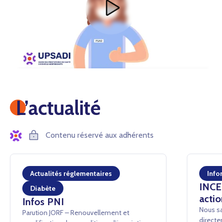
L’actualité
Contenu réservé aux adhérents
Actualités réglementaires
Info
INCEN
Diabète
actio
Infos PNI
Nous sa
Parution JORF – Renouvellement et
directe