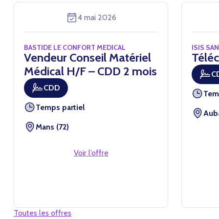
4 mai 2026
BASTIDE LE CONFORT MEDICAL
ISIS SA
Vendeur Conseil Matériel
Téléc
Médical H/F – CDD 2 mois
C
CDD
Tem
Temps partiel
Auba
Mans (72)
Voir l’offre
Toutes les offres