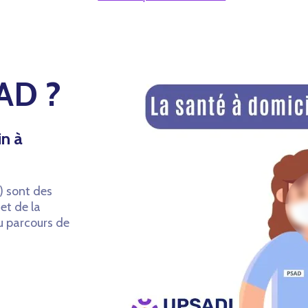
SAD ?
in à
) sont des
et de la
du parcours de