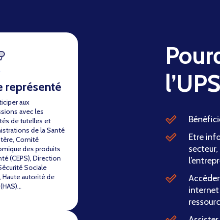
Pourq
l’UP
e représenté
ticiper aux
ssions avec les
Bénéfici
tés de tutelles et
istrations de la Santé
Etre inf
stère, Comité
secteur,
mique des produits
nté (CEPS), Direction
l’entrepr
Sécurité Sociale
 Haute autorité de
Accéder 
 (HAS)…
internet
ressour
Assister