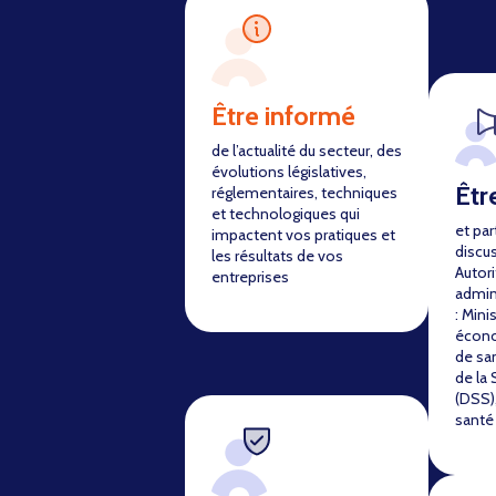
Être informé
de l’actualité du secteur, des
évolutions législatives,
Êtr
réglementaires, techniques
et technologiques qui
et par
impactent vos pratiques et
discu
les résultats de vos
Autori
entreprises
admin
: Mini
écono
de sa
de la 
(DSS),
santé