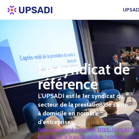
UPSAD
Le syndicat de
référence
L'UPSADI est le 1er syndicat du
secteur de la prestation de santé
à domicile en nombre
d'entreprises
Représentativité patronale 2025 : l’UPSADI de
syndicat de la branche médico-technique en n