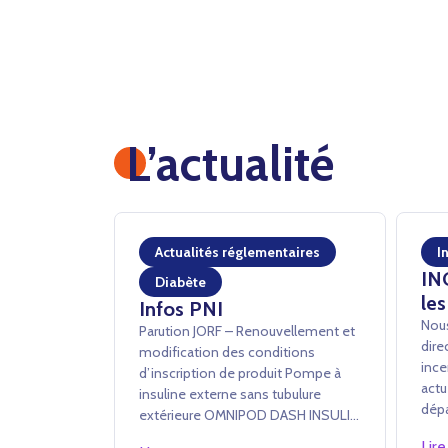
L’actualité
Actualités réglementaires
I
IN
Diabète
les
Infos PNI
Nous
Parution JORF – Renouvellement et
dire
modification des conditions
ince
d’inscription de produit Pompe à
actu
insuline externe sans tubulure
dépa
extérieure OMNIPOD DASH INSULIN
à tr
MANAGEMENT SYSTEM – INSULET
Lire