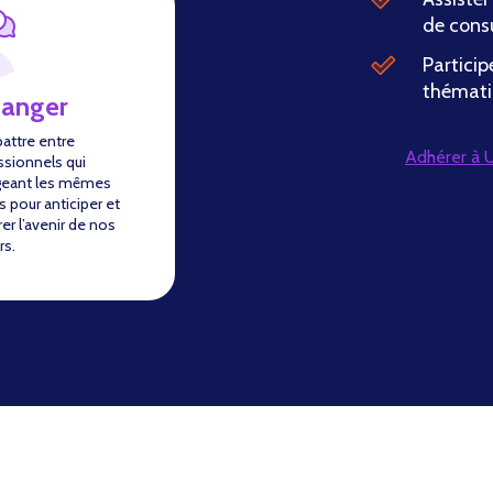
de cons
Particip
thémati
hanger
battre entre
Adhérer à
ssionnels qui
geant les mêmes
s pour anticiper et
er l’avenir de nos
rs.