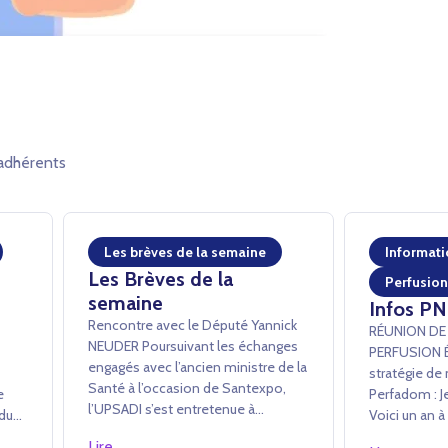
adhérents
Les brèves de la semaine
Informati
Les Brèves de la
Perfusion
semaine
Infos PN
Rencontre avec le Député Yannick
RÉUNION DE
NEUDER ­Poursuivant les échanges
PERFUSION Échanges sur la
engagés avec l’ancien ministre de la
stratégie de 
Santé à l’occasion de Santexpo,
ne
Perfadom : Je
l’UPSADI s’est entretenue à
 du
Voici un an à
l’Assemblée nationale avec Yannick
ts
public son a
Lire