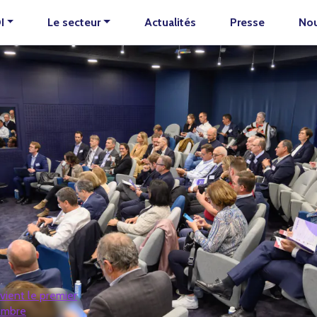
I
Le secteur
Actualités
Presse
Nou
vient le premier
ombre