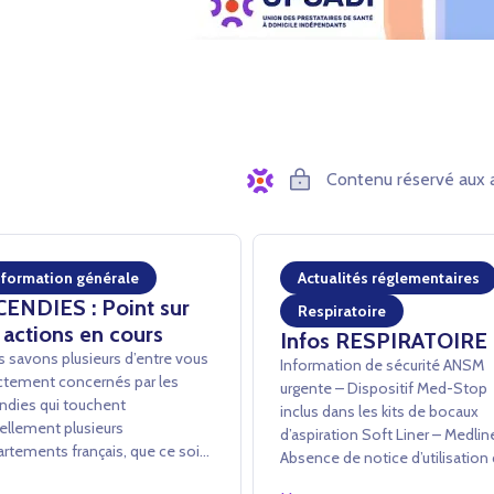
Contenu réservé aux 
nformation générale
Actualités réglementaires
CENDIES : Point sur
Respiratoire
 actions en cours
Infos RESPIRATOIRE
 savons plusieurs d’entre vous
Information de sécurité ANSM
ctement concernés par les
urgente – Dispositif Med-Stop
ndies qui touchent
inclus dans les kits de bocaux
ellement plusieurs
d’aspiration Soft Liner – Medli
rtements français, que ce soit
Absence de notice d’utilisation
avers des dommages directs ou
dispositif Med-Stop dans les ki