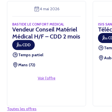
4 mai 2026
BASTIDE LE CONFORT MEDICAL
ISIS SA
Vendeur Conseil Matériel
Téléc
Médical H/F – CDD 2 mois
C
CDD
Tem
Temps partiel
Auba
Mans (72)
Voir l’offre
Toutes les offres