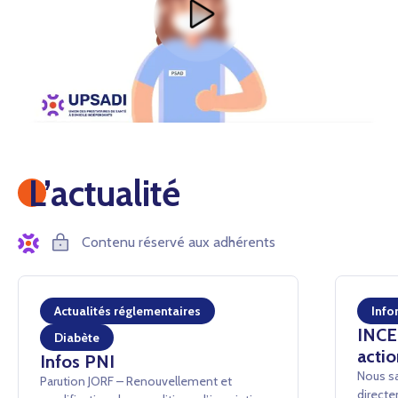
L’actualité
Contenu réservé aux adhérents
Actualités réglementaires
Info
INCEN
Diabète
actio
Infos PNI
Nous sa
Parution JORF – Renouvellement et
directe