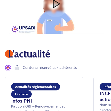
L’actualité
Contenu réservé aux adhérents
Actualités réglementaires
Info
INCEN
Diabète
actio
Infos PNI
Nous sa
Parution JORF – Renouvellement et
directe