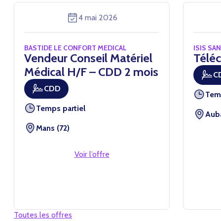
4 mai 2026
BASTIDE LE CONFORT MEDICAL
ISIS SA
Vendeur Conseil Matériel
Téléc
Médical H/F – CDD 2 mois
C
CDD
Tem
Temps partiel
Auba
Mans (72)
Voir l’offre
Toutes les offres