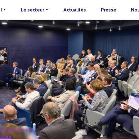
I
Le secteur
Actualités
Presse
Nou
vient le premier
ombre