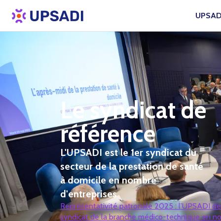
UPSAD
Le syndicat de
référence
L'UPSADI est le 1er syndicat du
secteur de la prestation de santé
à domicile en nombre
d'entreprises
Représentativité patronale 2025 : l’UPSADI de
syndicat de la branche médico-technique en n