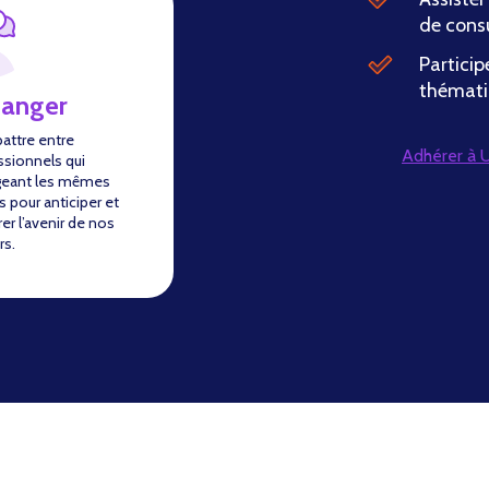
de cons
Particip
thémati
hanger
battre entre
Adhérer à
ssionnels qui
geant les mêmes
s pour anticiper et
er l’avenir de nos
rs.