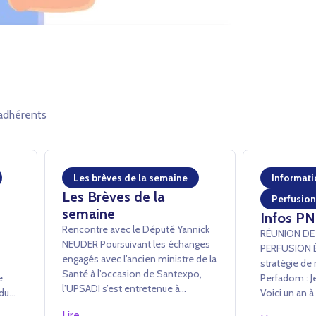
adhérents
Les brèves de la semaine
Informati
Les Brèves de la
Perfusion
semaine
Infos PN
Rencontre avec le Député Yannick
RÉUNION DE
NEUDER ­Poursuivant les échanges
PERFUSION Échanges sur la
engagés avec l’ancien ministre de la
stratégie de 
Santé à l’occasion de Santexpo,
ne
Perfadom : Je
l’UPSADI s’est entretenue à
 du
Voici un an à
l’Assemblée nationale avec Yannick
ts
public son a
Lire