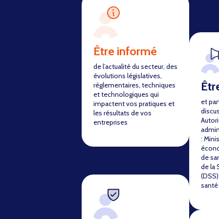
Être informé
de l’actualité du secteur, des
évolutions législatives,
Êtr
réglementaires, techniques
et technologiques qui
et par
impactent vos pratiques et
discu
les résultats de vos
Autori
entreprises
admin
: Mini
écono
de sa
de la 
(DSS),
santé