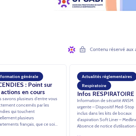
Contenu réservé aux 
nformation générale
Actualités réglementaires
CENDIES : Point sur
Respiratoire
 actions en cours
Infos RESPIRATOIRE
 savons plusieurs d’entre vous
Information de sécurité ANSM
ctement concernés par les
urgente – Dispositif Med-Stop
ndies qui touchent
inclus dans les kits de bocaux
ellement plusieurs
d’aspiration Soft Liner – Medli
rtements français, que ce soit
Absence de notice d’utilisation
avers des dommages directs ou
dispositif Med-Stop dans les ki