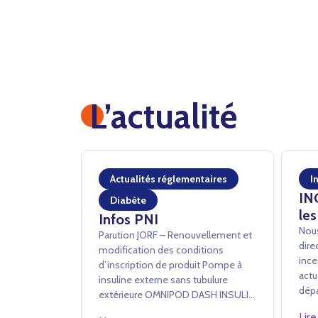
L’actualité
Actualités réglementaires
I
IN
Diabète
les
Infos PNI
Nous
Parution JORF – Renouvellement et
dire
modification des conditions
ince
d’inscription de produit Pompe à
actu
insuline externe sans tubulure
dépa
extérieure OMNIPOD DASH INSULIN
à tr
MANAGEMENT SYSTEM – INSULET
Lire