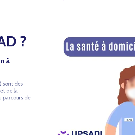
SAD ?
in à
) sont des
et de la
du parcours de