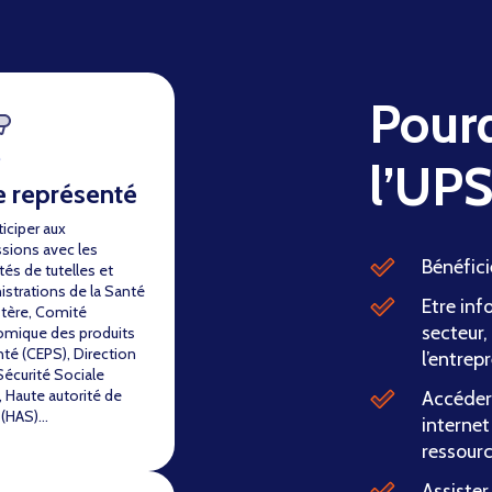
Pourq
l’UP
e représenté
ticiper aux
ssions avec les
Bénéfici
tés de tutelles et
istrations de la Santé
Etre inf
stère, Comité
secteur,
mique des produits
nté (CEPS), Direction
l’entrepr
Sécurité Sociale
 Haute autorité de
Accéder 
 (HAS)…
internet
ressour
Assister